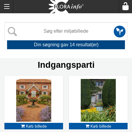
Din søgning gav
14
resultat(er)
Indgangsparti
Køb billede
Køb billede