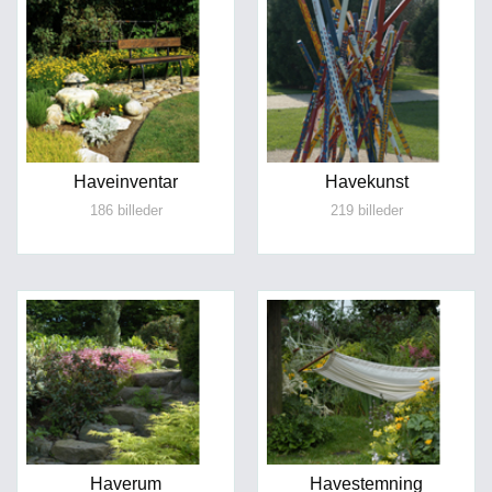
Haveinventar
Havekunst
186 billeder
219 billeder
Haverum
Havestemning