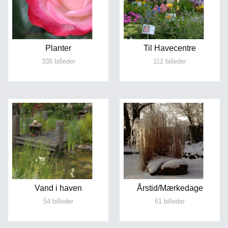
Planter
Til Havecentre
338 billeder
112 billeder
Vand i haven
Årstid/Mærkedage
54 billeder
61 billeder