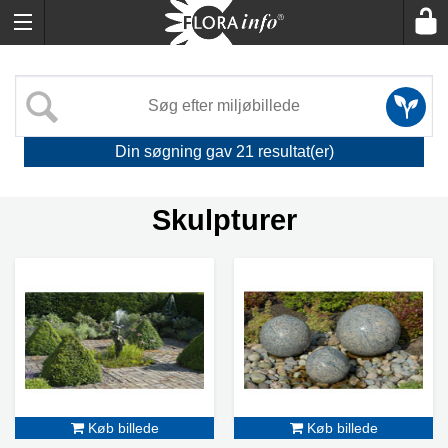
Din søgning gav
21
resultat(er)
Skulpturer
Køb billede
Køb billede