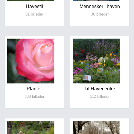
Havestil
Mennesker i haven
61 billeder
36 billeder
Planter
Til Havecentre
338 billeder
112 billeder