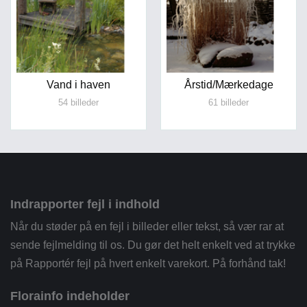
Vand i haven
Årstid/Mærkedage
54 billeder
61 billeder
Indrapporter fejl i indhold
Når du støder på en fejl i billeder eller tekst, så vær rar at
sende fejlmelding til os. Du gør det helt enkelt ved at trykke
på Rapportér fejl på hvert enkelt varekort. På forhånd tak!
Florainfo indeholder