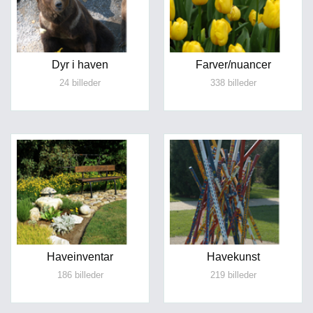
Dyr i haven
Farver/nuancer
24 billeder
338 billeder
Haveinventar
Havekunst
186 billeder
219 billeder