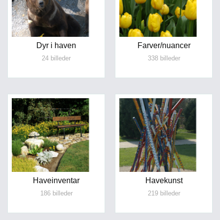
Dyr i haven
Farver/nuancer
24 billeder
338 billeder
Haveinventar
Havekunst
186 billeder
219 billeder