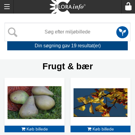
Din søgning gav
19
resultat(er)
Frugt & bær
Køb billede
Køb billede