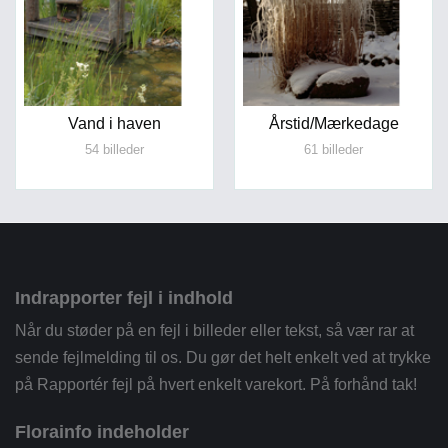
Vand i haven
Årstid/Mærkedage
54 billeder
61 billeder
Indrapporter fejl i indhold
Når du støder på en fejl i billeder eller tekst, så vær rar at
sende fejlmelding til os. Du gør det helt enkelt ved at trykke
på Rapportér fejl på hvert enkelt varekort. På forhånd tak!
Florainfo indeholder