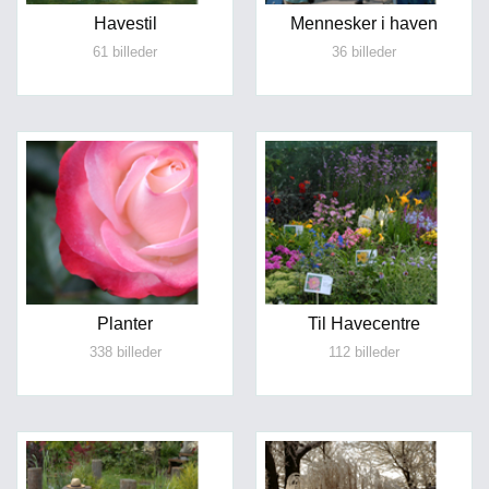
Havestil
Mennesker i haven
61 billeder
36 billeder
Planter
Til Havecentre
338 billeder
112 billeder