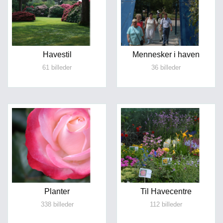
Havestil
Mennesker i haven
61 billeder
36 billeder
Planter
Til Havecentre
338 billeder
112 billeder