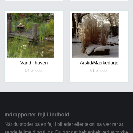
Vand i haven
Årstid/Mærkedage
54 billeder
61 billeder
Indrapporter fejl i indhold
Når du støder på en fejl i billeder eller tekst, så vær rar at
sende fejlmelding til os. Du gør det helt enkelt ved at trykke