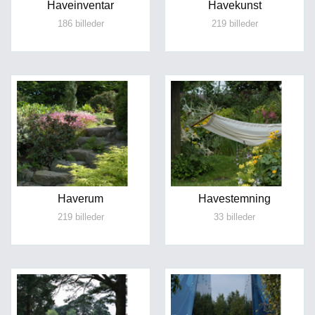
Haveinventar
Havekunst
186 billeder
219 billeder
Haverum
Havestemning
219 billeder
33 billeder