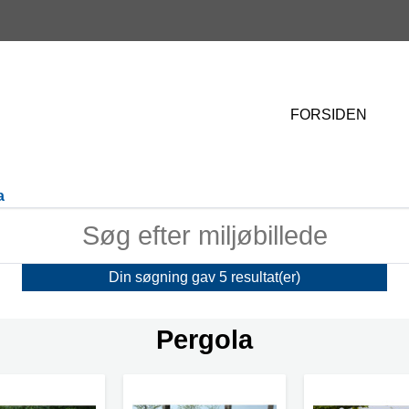
FORSIDEN
a
Din søgning gav
5
resultat(er)
Pergola