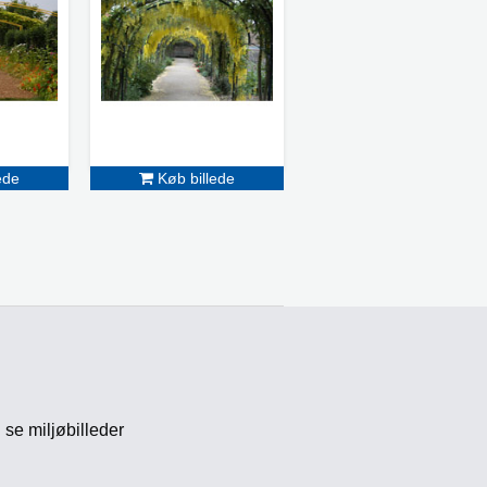
ede
Køb billede
 se miljøbilleder