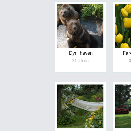
Dyr i haven
Far
24 billeder
3