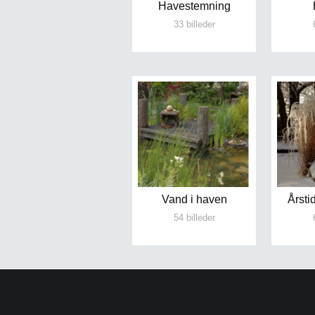
Havestemning
33 billeder
Vand i haven
Årst
54 billeder