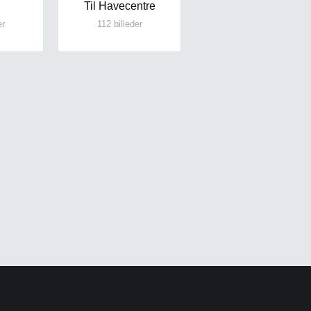
Til Havecentre
er
112 billeder