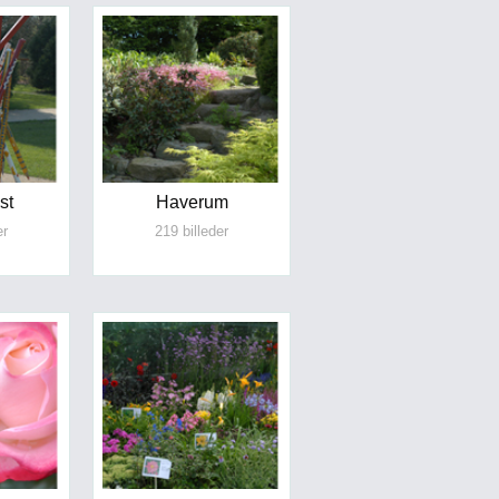
st
Haverum
er
219 billeder