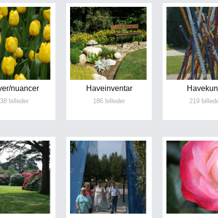
ver/nuancer
Haveinventar
Havekun
38 billeder
186 billeder
219 billed