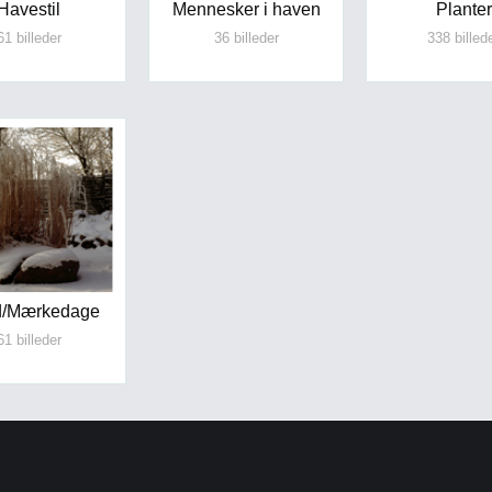
Havestil
Mennesker i haven
Planter
61 billeder
36 billeder
338 billed
id/Mærkedage
61 billeder