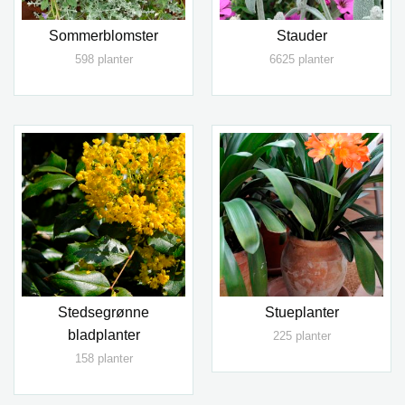
Sommerblomster
Stauder
598 planter
6625 planter
Stedsegrønne
Stueplanter
bladplanter
225 planter
158 planter