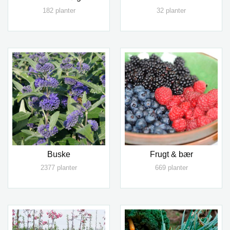
182 planter
32 planter
Buske
Frugt & bær
2377 planter
669 planter