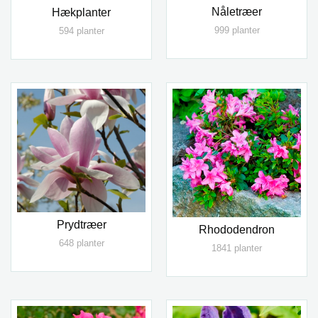
Nåletræer
Hækplanter
999 planter
594 planter
Prydtræer
Rhododendron
648 planter
1841 planter