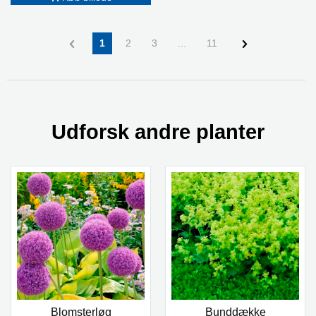
1
2
3
...
11
Udforsk andre planter
Blomsterløg
Bunddække