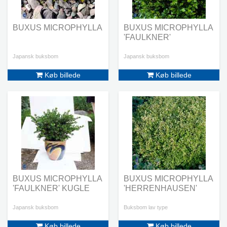
BUXUS MICROPHYLLA
BUXUS MICROPHYLLA
'FAULKNER'
Japansk buksbom
Japansk buksbom
Køb billede
Køb billede
BUXUS MICROPHYLLA
BUXUS MICROPHYLLA
'FAULKNER' KUGLE
'HERRENHAUSEN'
Japansk buksbom
Buksbom lav type
Køb billede
Køb billede