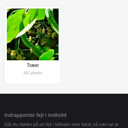
Træer
661 planter
Indrapporter fejl i indhold
Når du støder på en fejl i billeder eller tekst, så vær rar at