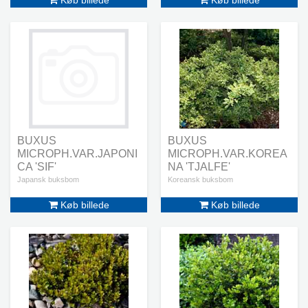
Køb billede
Køb billede
BUXUS
BUXUS
MICROPH.VAR.JAPONI
MICROPH.VAR.KOREA
CA 'SIF'
NA 'TJALFE'
Japansk buksbom
Koreansk buksbom
Køb billede
Køb billede