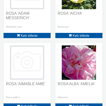
ROSA 'ADAM
ROSA 'AICHA'
MESSERICH'
Historisk rose
Buskrose
Køb billede
Køb billede
ROSA 'AIMABLE AMIÉ'
ROSA ALBA 'AMELIA'
Rosa gallica
Albarose