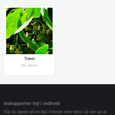
Træer
661 planter
Indrapporter fejl i indhold
Når du støder på en fejl i billeder eller tekst, så vær rar at