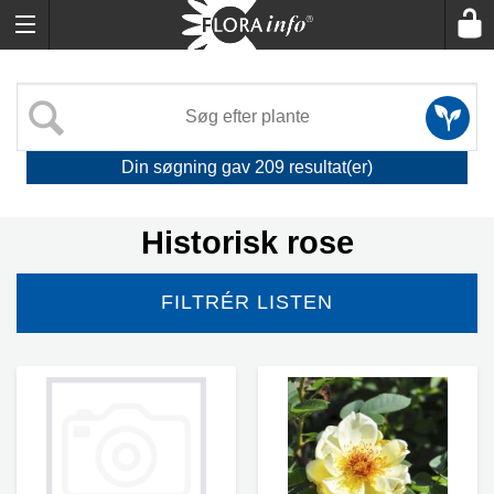
Din søgning gav
209
resultat(er)
Historisk rose
FILTRÉR LISTEN