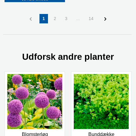
1
2
3
...
14
Udforsk andre planter
Blomsterløg
Bunddække