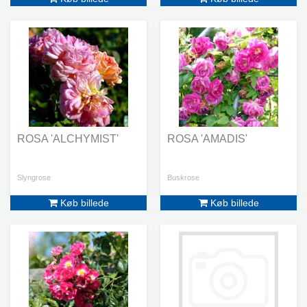
ROSA 'ALCHYMIST'
ROSA 'AMADIS'
Slyngrose
Buskrose
Køb billede
Køb billede