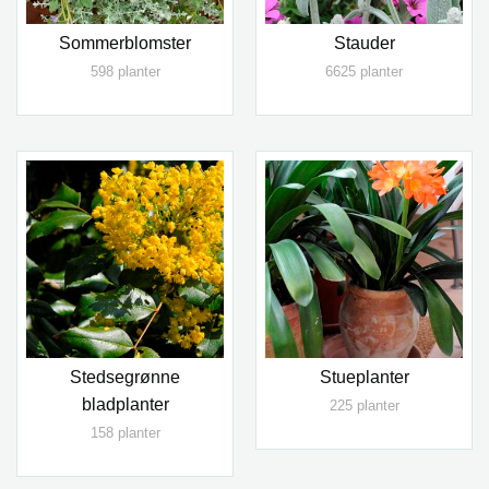
Sommerblomster
Stauder
598 planter
6625 planter
Stedsegrønne
Stueplanter
bladplanter
225 planter
158 planter