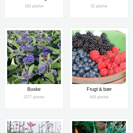
182 planter
32 planter
Buske
Frugt & bær
2377 planter
669 planter