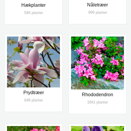
Nåletræer
Hækplanter
999 planter
594 planter
Prydtræer
Rhododendron
648 planter
1841 planter