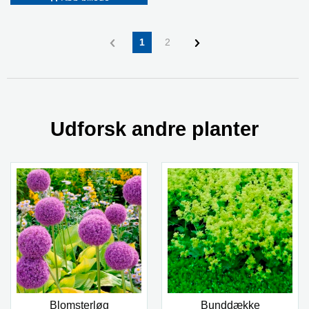
1
2
Udforsk andre planter
Blomsterløg
Bunddække