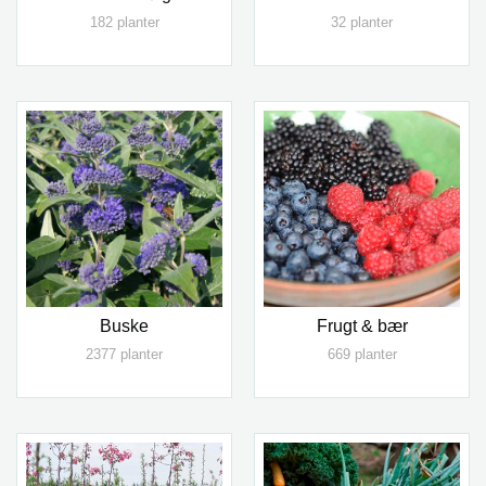
182 planter
32 planter
Buske
Frugt & bær
2377 planter
669 planter