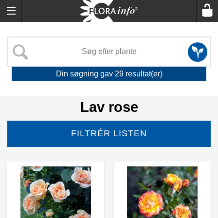
Din søgning gav
29
resultat(er)
Lav rose
FILTRÉR LISTEN