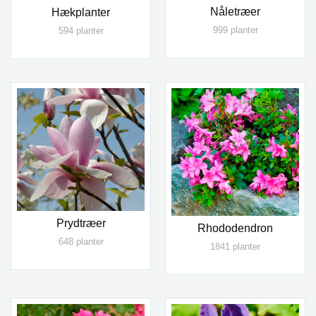
Nåletræer
Hækplanter
999 planter
594 planter
Prydtræer
Rhododendron
648 planter
1841 planter