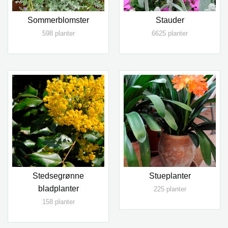
Sommerblomster
Stauder
598 planter
6625 planter
Stedsegrønne
Stueplanter
bladplanter
225 planter
158 planter