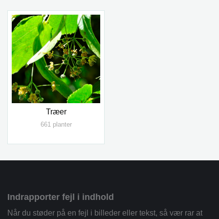
Træer
661 planter
Indrapporter fejl i indhold
Når du støder på en fejl i billeder eller tekst, så vær rar at